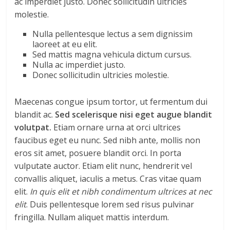
ac imperdiet justo. Donec sollicitudin ultricies
molestie.
Nulla pellentesque lectus a sem dignissim
laoreet at eu elit.
Sed mattis magna vehicula dictum cursus.
Nulla ac imperdiet justo.
Donec sollicitudin ultricies molestie.
Maecenas congue ipsum tortor, ut fermentum dui
blandit ac.
Sed scelerisque nisi eget augue blandit
volutpat.
Etiam ornare urna at orci ultrices
faucibus eget eu nunc. Sed nibh ante, mollis non
eros sit amet, posuere blandit orci. In porta
vulputate auctor. Etiam elit nunc, hendrerit vel
convallis aliquet, iaculis a metus. Cras vitae quam
elit.
In quis elit et nibh condimentum ultrices at nec
elit
. Duis pellentesque lorem sed risus pulvinar
fringilla. Nullam aliquet mattis interdum.