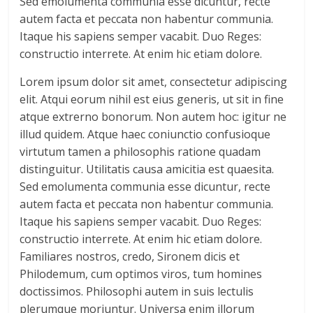
Sed emolumenta communia esse dicuntur, recte
autem facta et peccata non habentur communia.
Itaque his sapiens semper vacabit. Duo Reges:
constructio interrete. At enim hic etiam dolore.
Lorem ipsum dolor sit amet, consectetur adipiscing
elit. Atqui eorum nihil est eius generis, ut sit in fine
atque extrerno bonorum. Non autem hoc: igitur ne
illud quidem. Atque haec coniunctio confusioque
virtutum tamen a philosophis ratione quadam
distinguitur. Utilitatis causa amicitia est quaesita.
Sed emolumenta communia esse dicuntur, recte
autem facta et peccata non habentur communia.
Itaque his sapiens semper vacabit. Duo Reges:
constructio interrete. At enim hic etiam dolore.
Familiares nostros, credo, Sironem dicis et
Philodemum, cum optimos viros, tum homines
doctissimos. Philosophi autem in suis lectulis
plerumque moriuntur. Universa enim illorum