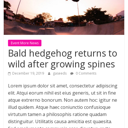
ดี
สำหรับ
เรา
Event More News
Bald hedgehog returns to
BLOG
|
wild after growing spines
สาระ
เรียน
December 19, 2019
gaseeds
0 Comments
รู้
Lorem ipsum dolor sit amet, consectetur adipiscing
บันเทิง
elit. Atqui eorum nihil est eius generis, ut sit in fine
ท่อง
เที่ยว
atque extrerno bonorum. Non autem hoc: igitur ne
การ
illud quidem. Atque haec coniunctio confusioque
เดิน
virtutum tamen a philosophis ratione quadam
ทาง
distinguitur. Utilitatis causa amicitia est quaesita.