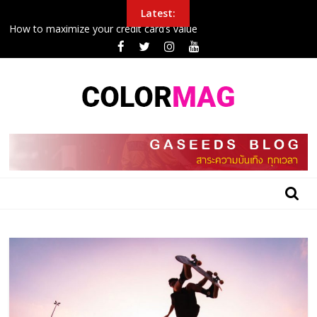
Skip
Latest:
to
How to maximize your credit card’s value
content
Police Arrest Protesters Amid Curfew In Northeast
New airplane seat design will make it easier to sleep in economy
Inside the 24 hours that John boxing
College football halftime winner shares gospel after winning
$100G in tuition
BLOG
GASEEDS
|
ข้อมูล
ดี