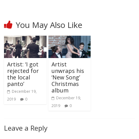
You May Also Like
Artist: ‘I got
Artist
rejected for
unwraps his
the local
‘New Song’
panto’
Christmas
album
December 19,
December 19,
2019
0
2019
0
Leave a Reply