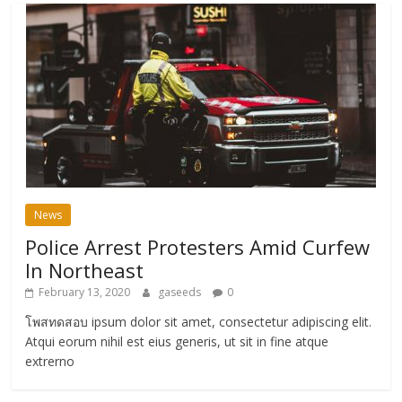
News
Police Arrest Protesters Amid Curfew
In Northeast
February 13, 2020
gaseeds
0
โพสทดสอบ ipsum dolor sit amet, consectetur adipiscing elit.
Atqui eorum nihil est eius generis, ut sit in fine atque
extrerno