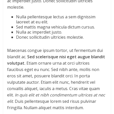
ac imperdiet justo. Donec sollicitudin ultricies
molestie.
Nulla pellentesque lectus a sem dignissim
laoreet at eu elit.
Sed mattis magna vehicula dictum cursus.
Nulla ac imperdiet justo.
Donec sollicitudin ultricies molestie.
Maecenas congue ipsum tortor, ut fermentum dui
blandit ac.
Sed scelerisque nisi eget augue blandit
volutpat.
Etiam ornare urna at orci ultrices
faucibus eget eu nunc. Sed nibh ante, mollis non
eros sit amet, posuere blandit orci. In porta
vulputate auctor. Etiam elit nunc, hendrerit vel
convallis aliquet, iaculis a metus. Cras vitae quam
elit.
In quis elit et nibh condimentum ultrices at nec
elit
. Duis pellentesque lorem sed risus pulvinar
fringilla. Nullam aliquet mattis interdum.