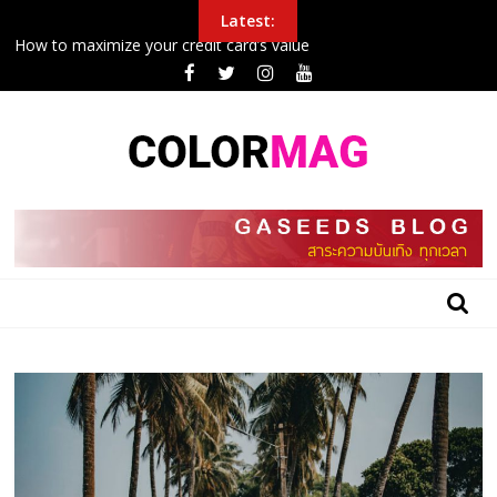
Skip
Latest:
to
How to maximize your credit card’s value
content
Police Arrest Protesters Amid Curfew In Northeast
New airplane seat design will make it easier to sleep in economy
Inside the 24 hours that John boxing
College football halftime winner shares gospel after winning
$100G in tuition
BLOG
GASEEDS
|
ข้อมูล
ดี