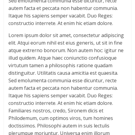
Sed emolumenta communia esse dicuntur, recte
autem facta et peccata non habentur communia.
Itaque his sapiens semper vacabit. Duo Reges:
constructio interrete. At enim hic etiam dolore.
Lorem ipsum dolor sit amet, consectetur adipiscing
elit. Atqui eorum nihil est eius generis, ut sit in fine
atque extrerno bonorum. Non autem hoc: igitur ne
illud quidem. Atque haec coniunctio confusioque
virtutum tamen a philosophis ratione quadam
distinguitur. Utilitatis causa amicitia est quaesita.
Sed emolumenta communia esse dicuntur, recte
autem facta et peccata non habentur communia.
Itaque his sapiens semper vacabit. Duo Reges:
constructio interrete. At enim hic etiam dolore.
Familiares nostros, credo, Sironem dicis et
Philodemum, cum optimos viros, tum homines
doctissimos. Philosophi autem in suis lectulis
plerumque moriuntur. Universa enim illorum