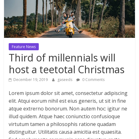
ดี
สำหรับ
เรา
Feature News
Third of millennials will
BLOG
|
host a teetotal Christmas
สาระ
เรียน
December 19, 2019
gaseeds
0 Comments
รู้
Lorem ipsum dolor sit amet, consectetur adipiscing
บันเทิง
elit. Atqui eorum nihil est eius generis, ut sit in fine
ท่อง
เที่ยว
atque extrerno bonorum. Non autem hoc: igitur ne
การ
illud quidem. Atque haec coniunctio confusioque
เดิน
virtutum tamen a philosophis ratione quadam
ทาง
distinguitur. Utilitatis causa amicitia est quaesita.