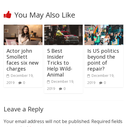
You May Also Like
Actor john
5 Best
Is US politics
Smollett
Insider
beyond the
faces six new
Tricks to
point of
charges
Help Wild-
repair?
Animal
December 19,
December 19,
December 19,
2019
0
2019
0
2019
0
Leave a Reply
Your email address will not be published.
Required fields